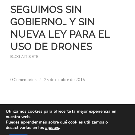
SEGUIMOS SIN
GOBIERNO… Y SIN
NUEVA LEY PARA EL
USO DE DRONES
BLOG AIR SIETE
0 Comentarios
/
25 de octubre de 2016
Utilizamos cookies para ofrecerte la mejor experiencia en
nuestra web.
Puedes aprender más sobre qué cookies utilizamos o
desactivarlas en los
ajustes
.
© Copyright - AirSiete - Diseño web:
www.sietemandarinas.com